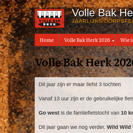
Overslaan
Volle Bak He
en
naar
JAARLIJKS DORPSFE
de
inhoud
Home
Volle Bak Herk 2026
Wie is
+
gaan
Volle Bak Herk 202
Dit jaar zijn er maar liefst 3 tochten
Vanaf 13 uur zijn er de gebruikelijke fie
Go west
is de famliefietstocht van
10 
Dit jaar gaan we nog verder.
Wild Wild