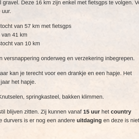
gravel. Deze 16 km zijn enkel met fietsgps te volgen. V
 uur.
tocht van 57 km met fietsgps
t van 41 km
stocht van 10 km
 een versnappering onderweg en verzekering inbegrepen.
ar kan je terecht voor een drankje en een hapje. Het
jaar het hapje.
Knutselen, springkasteel, bakken klimmen.
l blijven zitten. Zij kunnen vanaf
15 uur
het
country
e durvers is er nog een andere
uitdaging
en deze is nie