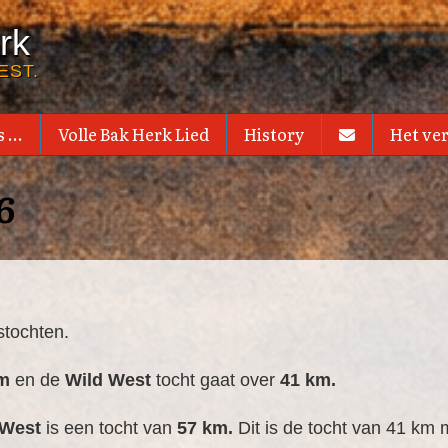
rk
EST.
 ...
Volle Bak Herk Lied
History
Het ve
6
tstochten.
km
en de
Wild West
tocht gaat over
41 km.
 West
is een tocht van
57 km.
Dit is de tocht van 41 km 