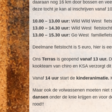
daaraan nog 16 km door bossen en veel 
deze tocht je kan al inschrijven vanaf 10
10.00 – 13.00 uur:
Wild Wild West fiets
13.00 – 14.30 uur:
Wild West fietstoch
13.00 – 15.30 uur:
Go West familiefiet
Deelmane fietstocht is 5 euro, hier is
Ons
Terras
is geopend
vanaf 13 uur.
Da
kookteam van chiro en KSA verzorgt dit 
Vanaf
14 uur
start de
kinderanimatie.
Maar ook de volwassenen moeten niet sti
dansen
onder de knie krijgen en voor d
rood!!