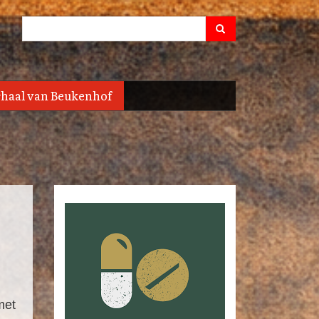
Search
Search
rhaal van Beukenhof
met