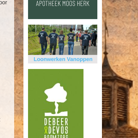
oor
t