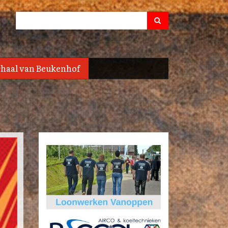
Search
Search
rhaal van Beukenhof