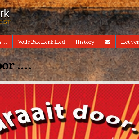
rk
EST.
 ...
Volle Bak Herk Lied
History
Het ve
or ....