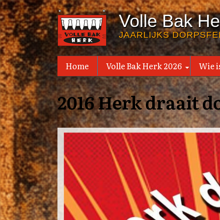
Overslaan
Volle Bak He
en
naar
JAARLIJKS DORPSFE
de
inhoud
Home
Volle Bak Herk 2026
Wie is
+
gaan
2016 Herk draait do