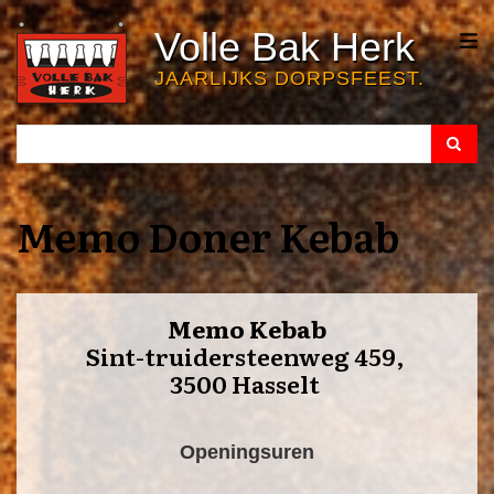
Overslaan
Volle Bak Herk
en
naar
JAARLIJKS DORPSFEEST.
de
inhoud
Search
Search
gaan
Memo Doner Kebab
Memo Kebab
Sint-truidersteenweg 459,
3500 Hasselt
Openingsuren