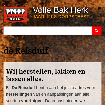
Overslaan
Volle Bak Herk
en
naar
JAARLIJKS DORPSFEEST.
de
inhoud
Search
Search
gaan
de Reisduif
Wij herstellen, lakken en
lassen alles.
Bij
De Reisduif
bent u aan het juiste adres voor
herstellingen
van en aanpassingen aan alle
soorten
voertuigen
. Daarnaast bieden we